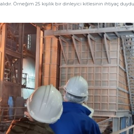
ıdır. Örneğim 25 kişilik bir dinleyici kitlesinin ihtiyaç du