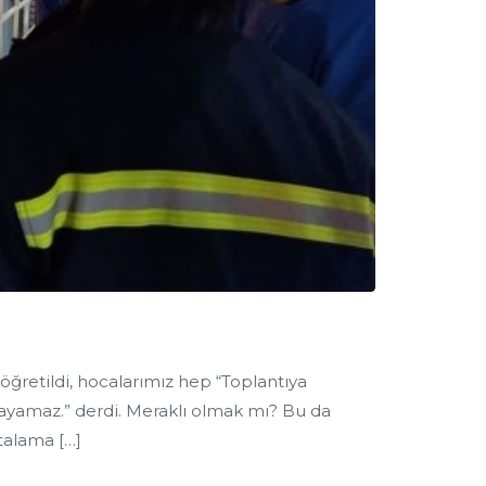
ğretildi, hocalarımız hep “Toplantıya
şlayamaz.” derdi. Meraklı olmak mı? Bu da
rtalama […]