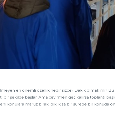
lmeyen en önemli özellik nedir sizce? Dakik olmak mı? Bu ö
tı bir şekilde başlar. Ama çevirmen geç kalırsa toplantı ba
i yeni konulara maruz bırakıldık, kısa bir sürede bir konuda o