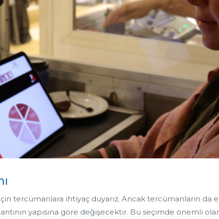
nı
ak için tercümanlara ihtiyaç duyarız. Ancak tercümanların da
ntının yapısına göre değişecektir. Bu seçimde önemli olan n