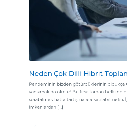
Neden Çok Dilli Hibrit Toplan
Pandeminin bizden götürdüklerinin oldukça uzun
yadsımak da olmaz! Bu fırsatlardan belki de e
sorabilmek hatta tartışmalara katılabilmekti. 
imkanlardan […]